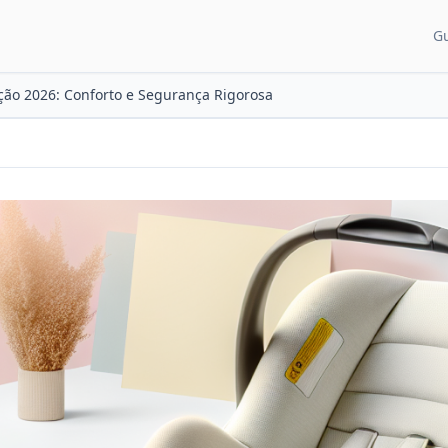
G
CATEGORIAS DE CON
ção 2026: Conforto e Segurança Rigorosa
Guias para pais
Artigos e dicas
Recém-nascido
Desenvolvimento
Sono do bebê
Alimentação