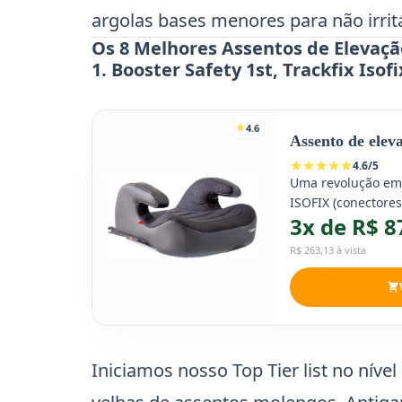
argolas bases menores para não irritá
Os 8 Melhores Assentos de Elevaçã
1. Booster Safety 1st, Trackfix Is
4.6
Assento de eleva
4.6
/
5
Uma revolução em s
ISOFIX (conectores
3x de R$ 8
na cabine em caso
R$ 263,13 à vista
Iniciamos nosso Top Tier list no ní