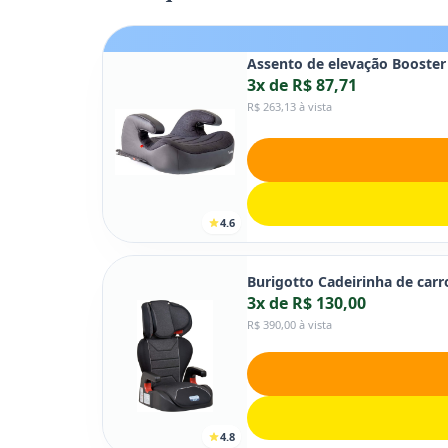
Assento de elevação Booster S
3x de R$ 87,71
R$ 263,13 à vista
4.6
Burigotto Cadeirinha de carr
3x de R$ 130,00
R$ 390,00 à vista
4.8