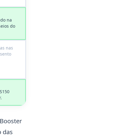
ndo na
seios do
as nas
ssento
RS150
.
 Booster
o das