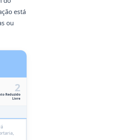
i do
ação está
as ou
2
nto Reduzido
Livre
E
rá
rtaria,