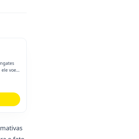
engates
 ele voe
rmativas