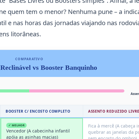
“Bases Livres ou Boosters simples”. Afinal, a le
une quem tem o menor? Nenhuma pune – a indic
il e nas horas das jornadas viajando nas rodovi
ns litorâneas.
COMPARATIVO
 Reclinável vs Booster Banquinho
Asse
BOOSTER C/ ENCOSTO COMPLETO
ASSENTO REDUZIDO LIVR
Fica à mercê (A cabeça i
✓ MELHOR
Vencedor (A cabecinha infantil
quebrar as janelas da po
apóia as asinhas macias)
sem encosto do ombro)