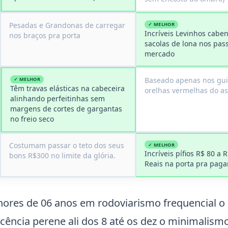
Pesadas e Grandonas de carregar
✓ MELHOR
Incríveis Levinhos cabe
nos braços pra porta
sacolas de lona nos pas
mercado
Baseado apenas nos gui
✓ MELHOR
Têm travas elásticas na cabeceira
orelhas vermelhas do a
alinhando perfeitinhas sem
margens de cortes de gargantas
no freio seco
Costumam passar o teto dos seus
✓ MELHOR
Incríveis pífios R$ 80 a 
bons R$300 no limite da glória.
Reais na porta pra pagar
ores de 06 anos em rodoviarismo frequencial o
scência perene ali dos 8 até os dez o minimalism