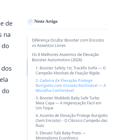
 e de
Neste Artigo
s na
Diferença Oculta: Booster com Encosto
 do
vs Assentos Livres
Os 8 Melhores Assentos de Elevação
Booster Automotivo (2026)
 dos
1. Booster Safety 1st, Trackfix Isofix — O
Campeão Absoluto de Fixação Rígida
ela
2. Cadeira de Elevação Protege
Burigotto com Encosto Reclinável — A
o do
Muralha Confortável
3. Booster Multikids Baby Safe Turbo
Meia Capa — A Higienização Fácil em
Um Toque
4. Assento de Elevação Protege Burigotto
(Sem Encosto) – O Clássico Campeão das
Ruas
5. Elevato Tutti Baby Preto —
Minimalismo Econômico