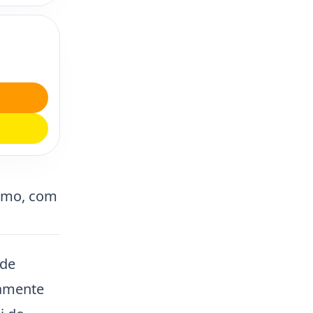
ismo, com
nde
ramente