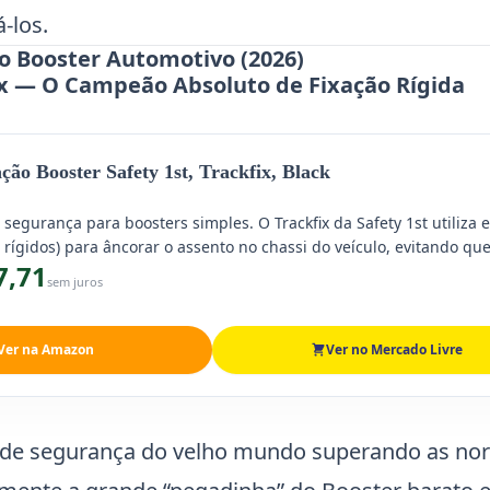
-los.
o Booster Automotivo (2026)
ofix — O Campeão Absoluto de Fixação Rígida
ção Booster Safety 1st, Trackfix, Black
egurança para boosters simples. O Trackfix da Safety 1st utiliza 
 rígidos) para âncorar o assento no chassi do veículo, evitando que
7,71
 de freadas quando a criança não estiver usando.
sem juros
Ver na Amazon
Ver no Mercado Livre
vel de segurança do velho mundo superando as no