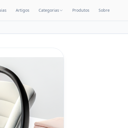
uias
Artigos
Categorias
Produtos
Sobre
TEÚDO
CATEGORIAS DE PRODUTOS
Carrinhos de Bebê
Chupetas
Amamentação
Quarto de Bebê
Saúde Infantil
Brinquedos Educativos
Cuidados com o Bebê
Cadeiras de Alimentação