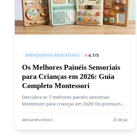
4.7/5
BRINQUEDOS-EDUCATIVOS
Os Melhores Painéis Sensoriais
para Crianças em 2026: Guia
Completo Montessori
Descubra os 7 melhores painéis sensoriais
Montessori para crianças em 2026! Do premium
WOODMAM de R$ 1.109 ao acessível painel
fazendinha. Comparativo completo com preços,
alessandra-tinoco
20 de jul.
avaliações e guia de compra para estimular o
desenvolvimento do seu filho.