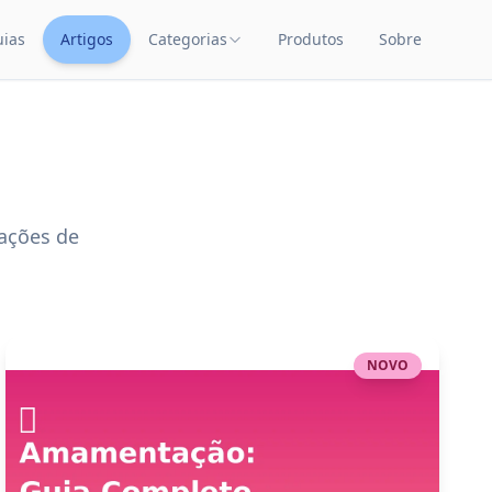
uias
Artigos
Categorias
Produtos
Sobre
TEÚDO
CATEGORIAS DE PRODUTOS
Carrinhos de Bebê
Chupetas
Amamentação
ações de
Quarto de Bebê
Saúde Infantil
Brinquedos Educativos
NOVO
Cuidados com o Bebê
Cadeiras de Alimentação