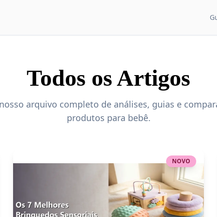
G
CATEGORIAS DE CON
Guias para pais
Todos os Artigos
Artigos e dicas
Recém-nascido
 nosso arquivo completo de análises, guias e compar
Desenvolvimento
produtos para bebê.
Sono do bebê
Alimentação
NOVO