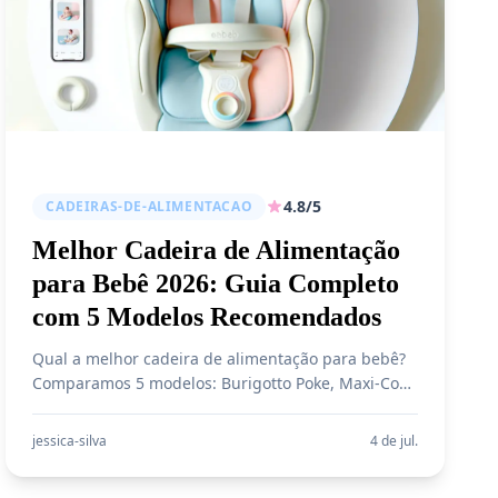
4.8/5
CADEIRAS-DE-ALIMENTACAO
Melhor Cadeira de Alimentação
para Bebê 2026: Guia Completo
com 5 Modelos Recomendados
Qual a melhor cadeira de alimentação para bebê?
Comparamos 5 modelos: Burigotto Poke, Maxi-Cosi
Moa e Minla, Safety 1st Feed e Maxi Baby.
Descubra segurança, altura ajustável, limpeza fácil
jessica-silva
4 de jul.
e qual escolher para introdução alimentar.