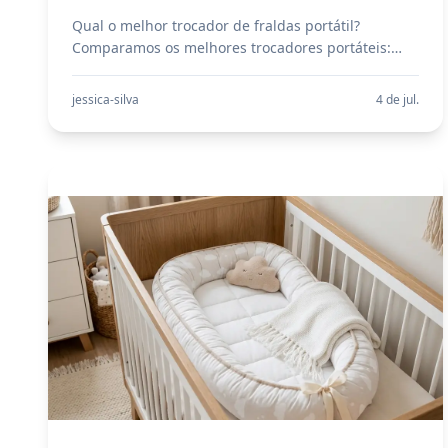
Qual o melhor trocador de fraldas portátil?
Comparamos os melhores trocadores portáteis:
Batistela Butterfly, PZU Impermeável, Skip Hop e
Fisher-Price. Descubra qual trocador portátil é
jessica-silva
4 de jul.
ideal para viagem, casa e carro. Trocador dobrável
vs fixo, trocador impermeável e dicas de compra!