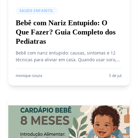
SAUDE-INFANTIL
Bebê com Nariz Entupido: O
Que Fazer? Guia Completo dos
Pediatras
Bebê com nariz entupido: causas, sintomas e 12
técnicas para aliviar em casa. Quando usar soro,
aspirador nasal, inalação e quando ir ao pediatra.
Guia completo.
monique-souza
5 de jul.