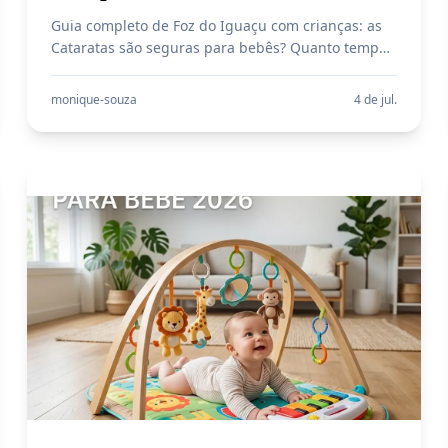
Guia completo de Foz do Iguaçu com crianças: as
Cataratas são seguras para bebês? Quanto tempo
levar, o que levar na mala e os melhores passeios
por faixa etária.
monique-souza
4 de jul.