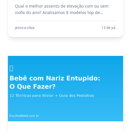
Qual o melhor assento de elevação com ou sem
isofix do ano? Analisamos 8 modelos top de
mercado das marcas Burigotto, Fisher Price e
Cosco. Proteja quem você ama!
jessica-silva
13 de jul.