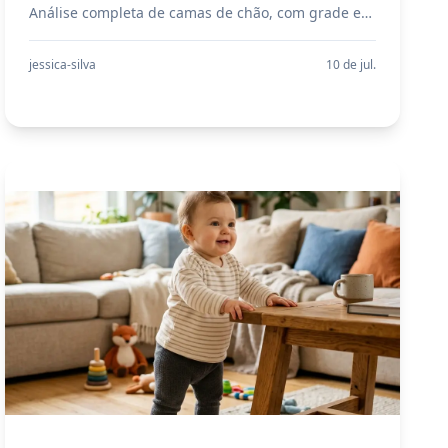
Análise completa de camas de chão, com grade e
solteiro. Guia definitivo sobre benefícios,
segurança, transição do berço e onde comprar
jessica-silva
10 de jul.
pelo melhor preço.