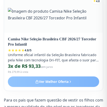
4.8
Camisa Nike Seleção Brasileira CBF 2026/27 Torcedor
Pro Infantil
4.8
/
5
Uniforme oficial infantil da Seleção Brasileira fabricado
pela Nike com tecnologia Dri-FIT, que afasta o suor para
3x de R$ 93,33
ajudar a manter a criança seca e confortável. Possui
sem juros
escudo oficial bordado e alta durabilidade.
R$ 279,99 à vista
Ver Melhor Oferta
Para os pais que fazem questão de vestir os filhos com
a mesma qualidade de alto nível que os jogadores da