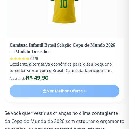
Camiseta Infantil Brasil Seleção Copa do Mundo 2026
— Modelo Torcedor
4.4
/
5
Excelente alternativa econômica para o seu pequeno
torcedor vibrar com o Brasil. Camiseta fabricada em
R$ 49,90
poliéster leve, altamente respirável, lavável e
A partir de
confortável. Disponível nos tamanhos de 2 a 12 anos.
Ver Melhor Oferta
Se você quer vestir as crianças no clima contagiante
da Copa do Mundo de 2026 sem estourar o orçamento