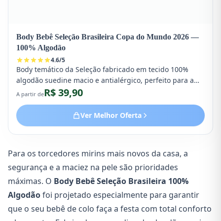
Body Bebê Seleção Brasileira Copa do Mundo 2026 —
100% Algodão
4.6
/
5
Body temático da Seleção fabricado em tecido 100%
algodão suedine macio e antialérgico, perfeito para a
R$ 39,90
pele sensível do bebê. Possui gola transpassada
A partir de
americana e fechamento inferior com botões de
pressão.
Ver Melhor Oferta
Para os torcedores mirins mais novos da casa, a
segurança e a maciez na pele são prioridades
máximas. O
Body Bebê Seleção Brasileira 100%
Algodão
foi projetado especialmente para garantir
que o seu bebê de colo faça a festa com total conforto