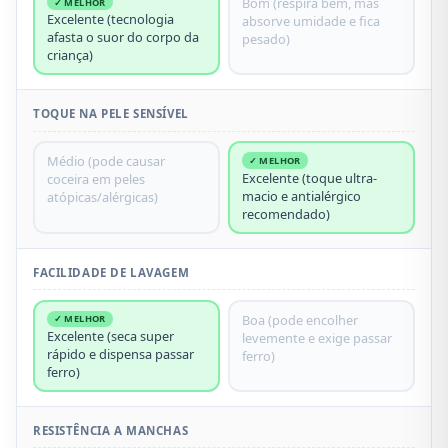
Bom (respira bem, mas
✓ MELHOR
Excelente (tecnologia
absorve umidade e fica
afasta o suor do corpo da
pesado)
criança)
TOQUE NA PELE SENSÍVEL
Médio (pode causar
✓ MELHOR
Excelente (toque ultra-
coceira em peles
macio e antialérgico
atópicas/alérgicas)
recomendado)
FACILIDADE DE LAVAGEM
Boa (pode encolher
✓ MELHOR
Excelente (seca super
levemente e exige passar
rápido e dispensa passar
ferro)
ferro)
RESISTÊNCIA A MANCHAS