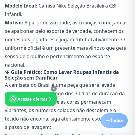
Modelo Ideal:
Camisa Nike Seleção Brasileira CBF
Infantil
.
Motivo:
A partir dessa idade, as crianças começam a
se apaixonar pelo esporte de verdade, conhecem os
nomes dos jogadores e jogam futebol ativamente. O
uniforme oficial é um presente maravilhoso que gera
senso de orgulho e pertencimento ao esporte
nacional.
🧼 Guia Prático: Como Lavar Roupas Infantis da
Seleção sem Danificar
A camiseta do Brasil é uma peça que será lavada
constantemente ao longo dos 30 dias de duração da
Acesse ofertas
Copa. Para garantir que as cores permaneçam
vibrantes, os números colados não descolem e o
tecido não encolha, siga atentamente este guia passo
Índice
a passo de lavagem: