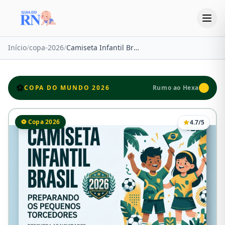
Início
/
copa-2026
/
Camiseta Infantil Brasil Copa 2026: As 5 Melhores Opções para Torcer em Família
⚽
COPA DO MUNDO 2026
Rumo ao Hexa
⚽ Copa 2026
4.7/5