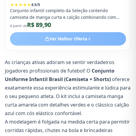
4.5
/
5
Conjunto infantil completo da Seleção contendo
camiseta de manga curta e calção combinando com
R$ 89,90
ajuste elástico na cintura. Excelente custo-benefício
A partir de
para a Copa de 2026, ideal para crianças ativas.
Ver Melhor Oferta
As crianças ativas adoram se sentir verdadeiros
jogadores profissionais de futebol! O
Conjunto
Uniforme Infantil Brasil (Camiseta + Shorts)
oferece
exatamente essa experiência estimulante e lúdica para
o seu pequeno atleta. O kit inclui a camiseta manga
curta amarela com detalhes verdes e o clássico calção
azul com cós elástico confortável.
A modelagem é folgada na medida certa para permitir
corridas rápidas, chutes na bola e brincadeiras