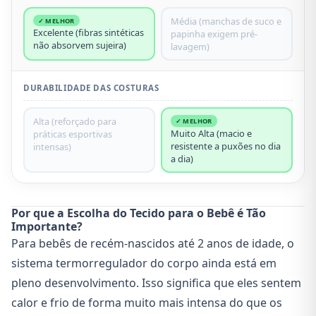
Média (manchas de suco e
✓ MELHOR
Excelente (fibras sintéticas
papinha exigem pré-
não absorvem sujeira)
lavagem)
DURABILIDADE DAS COSTURAS
Alta (reforçado para
✓ MELHOR
Muito Alta (macio e
práticas esportivas
resistente a puxões no dia
intensas)
a dia)
Por que a Escolha do Tecido para o Bebê é Tão
Importante?
Para bebês de recém-nascidos até 2 anos de idade, o
sistema termorregulador do corpo ainda está em
pleno desenvolvimento. Isso significa que eles sentem
calor e frio de forma muito mais intensa do que os