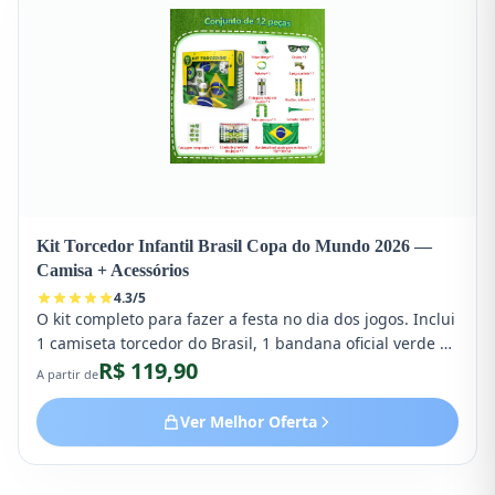
Kit Torcedor Infantil Brasil Copa do Mundo 2026 —
Camisa + Acessórios
4.3
/
5
O kit completo para fazer a festa no dia dos jogos. Inclui
1 camiseta torcedor do Brasil, 1 bandana oficial verde e
R$ 119,90
amarela e acessórios adicionais como pintura facial e
A partir de
cornetinha.
Ver Melhor Oferta