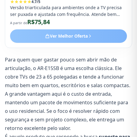
4.7
/
5
Versão triarticulada para ambientes onde a TV precisa
ser puxada e ajustada com frequência. Atende bem
R$75,84
quartos e salas menores por permitir múltiplos ângulos
A partir de
de visão. Boa alternativa econômica para quem quer
versatilidade sem investir alto.
Ver Melhor Oferta
Para quem quer gastar pouco sem abrir mão de
articulação, o AR-E15SB é uma escolha clássica. Ele
cobre TVs de 23 a 65 polegadas e tende a funcionar
muito bem em quartos, escritórios e salas compactas.
A grande vantagem aqui é o custo de entrada,
mantendo um pacote de movimentos suficiente para
o uso residencial. Se o foco é resolver rápido com
segurança e sem projeto complexo, ele entrega um
retorno excelente pelo valor.
É aquele produto que responde a busca
suporte para