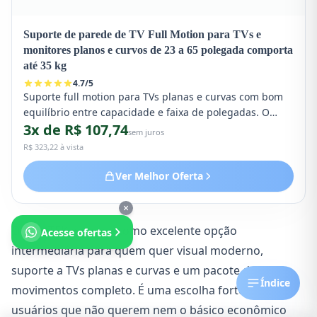
Suporte de parede de TV Full Motion para TVs e
monitores planos e curvos de 23 a 65 polegada comporta
até 35 kg
4.7
/
5
Suporte full motion para TVs planas e curvas com bom
equilíbrio entre capacidade e faixa de polegadas. O
3x de R$ 107,74
conjunto de giro e inclinação favorece conforto visual no
sem juros
dia a dia. É opção moderna para quem quer
R$ 323,22 à vista
versatilidade sem sair da faixa intermediária.
Ver Melhor Oferta
O monTEK aparece como excelente opção
Acesse ofertas
intermediária para quem quer visual moderno,
suporte a TVs planas e curvas e um pacote de
Índice
movimentos completo. É uma escolha forte para
usuários que não querem nem o básico econômico