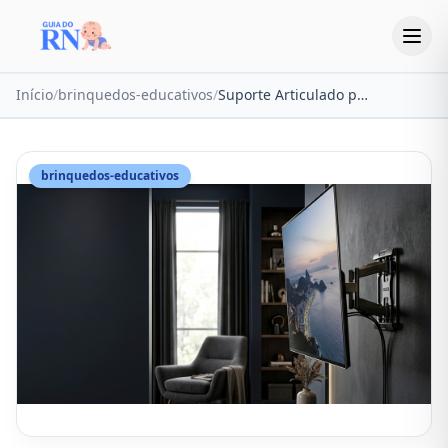
Início
/
brinquedos-educativos
/
Suporte Articulado para TV 2026: 10 Melhores Opções e Guia Completo
brinquedos-educativos