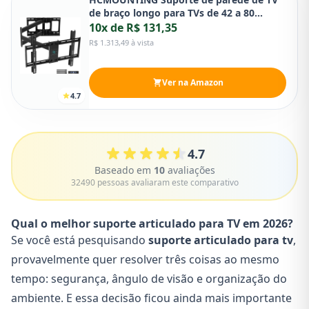
de braço longo para TVs de 42 a 80
polegadas
10x de R$ 131,35
R$ 1.313,49 à vista
Ver na Amazon
4.7
4.7
Baseado em
10
avaliações
32490 pessoas avaliaram este comparativo
Qual o melhor suporte articulado para TV em 2026?
Se você está pesquisando
suporte articulado para tv
,
provavelmente quer resolver três coisas ao mesmo
tempo: segurança, ângulo de visão e organização do
ambiente. E essa decisão ficou ainda mais importante