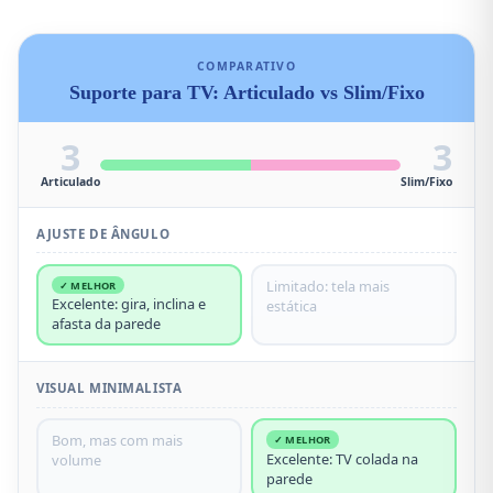
COMPARATIVO
Suporte para TV: Articulado vs Slim/Fixo
3
3
Articulado
Slim/Fixo
AJUSTE DE ÂNGULO
Limitado: tela mais
✓ MELHOR
Excelente: gira, inclina e
estática
afasta da parede
VISUAL MINIMALISTA
Bom, mas com mais
✓ MELHOR
Excelente: TV colada na
volume
parede