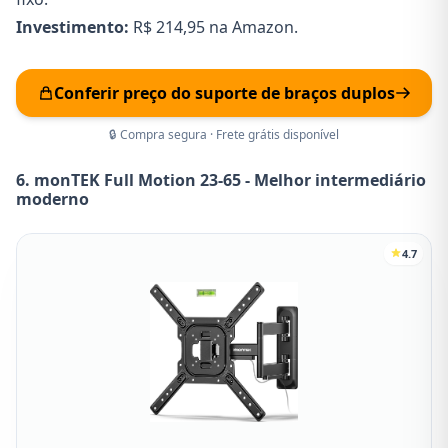
Investimento:
R$ 214,95 na Amazon.
Conferir preço do suporte de braços duplos
🔒 Compra segura · Frete grátis disponível
6. monTEK Full Motion 23-65 - Melhor intermediário
moderno
4.7