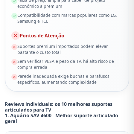
Faixa de preço ampla para caber de projeto
econômico a premium
Compatibilidade com marcas populares como LG,
Samsung e TCL
Pontos de Atenção
Suportes premium importados podem elevar
bastante o custo total
Sem verificar VESA e peso da TV, há alto risco de
compra errada
Parede inadequada exige buchas e parafusos
específicos, aumentando complexidade
Reviews individuais: os 10 melhores suportes
articulados para TV
1. Aquário SAV-4600 - Melhor suporte articulado
geral