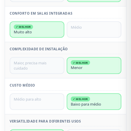
CONFORTO EM SALAS INTEGRADAS
Médio
✓ MELHOR
Muito alto
COMPLEXIDADE DE INSTALAÇÃO
Maior, precisa mais
✓ MELHOR
Menor
cuidado
CUSTO MÉDIO
Médio para alto
✓ MELHOR
Baixo para médio
VERSATILIDADE PARA DIFERENTES USOS