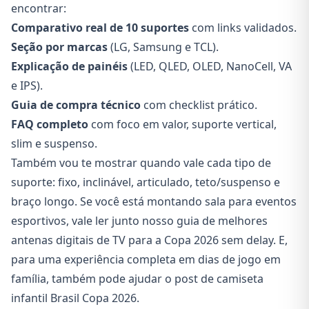
encontrar:
Comparativo real de 10 suportes
com links validados.
Seção por marcas
(LG, Samsung e TCL).
Explicação de painéis
(LED, QLED, OLED, NanoCell, VA
e IPS).
Guia de compra técnico
com checklist prático.
FAQ completo
com foco em valor, suporte vertical,
slim e suspenso.
Também vou te mostrar quando vale cada tipo de
suporte: fixo, inclinável, articulado, teto/suspenso e
braço longo. Se você está montando sala para eventos
esportivos, vale ler junto nosso guia de
melhores
antenas digitais de TV para a Copa 2026 sem delay
. E,
para uma experiência completa em dias de jogo em
família, também pode ajudar o post de
camiseta
infantil Brasil Copa 2026
.