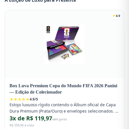
4.9
Box Luva Premium Copa do Mundo FIFA 2026 Panini
— Edição de Colecionador
4.9
/
5
Estojo luxuoso rígido contendo o Álbum oficial de Capa
Dura Premium (Prata/Ouro) e envelopes selecionados. O
3x de R$ 119,97
item de colecionador mais exclusivo lançado pela Panini
sem juros
para a Copa 2026.
R$ 359,90 à vista