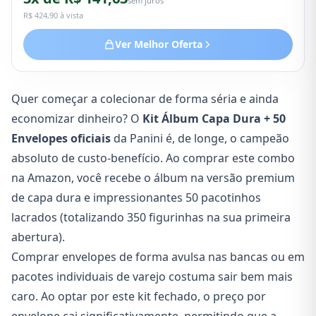
sem juros
350 figurinhas da Copa do Mundo 2026).
R$ 424,90 à vista
Ver Melhor Oferta
Quer começar a colecionar de forma séria e ainda
economizar dinheiro? O
Kit Álbum Capa Dura + 50
Envelopes oficiais
da Panini é, de longe, o campeão
absoluto de custo-benefício. Ao comprar este combo
na Amazon, você recebe o álbum na versão premium
de capa dura e impressionantes 50 pacotinhos
lacrados (totalizando 350 figurinhas na sua primeira
abertura).
Comprar envelopes de forma avulsa nas bancas ou em
pacotes individuais de varejo costuma sair bem mais
caro. Ao optar por este kit fechado, o preço por
envelope cai significativamente, permitindo que a