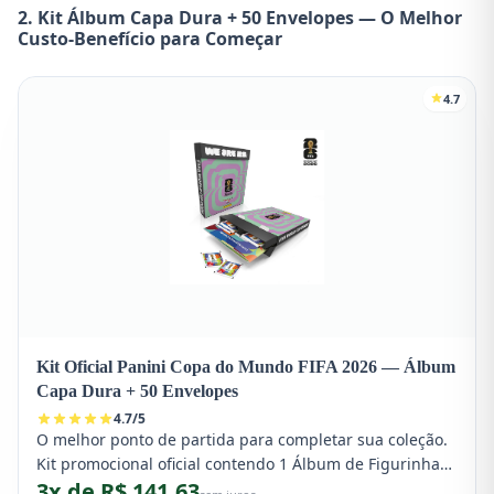
2. Kit Álbum Capa Dura + 50 Envelopes — O Melhor
Custo-Benefício para Começar
4.7
Kit Oficial Panini Copa do Mundo FIFA 2026 — Álbum
Capa Dura + 50 Envelopes
4.7
/
5
O melhor ponto de partida para completar sua coleção.
Kit promocional oficial contendo 1 Álbum de Figurinhas
3x de R$ 141,63
Capa Dura oficial e 50 envelopes lacrados (totalizando