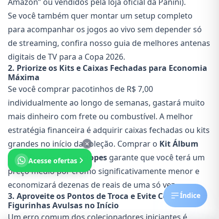
Amazon” ou vendidos pela loja oficial da Panini).
Se você também quer montar um setup completo
para acompanhar os jogos ao vivo sem depender só
de streaming, confira nosso guia de
melhores antenas
digitais de TV para a Copa 2026
.
2. Priorize os Kits e Caixas Fechadas para Economia
Máxima
Se você comprar pacotinhos de R$ 7,00
individualmente ao longo de semanas, gastará muito
mais dinheiro com frete ou combustível. A melhor
estratégia financeira é adquirir caixas fechadas ou kits
grandes no início da coleção. Comprar o
Kit Álbum
Capa Dura + 50 Envelopes
garante que você terá um
Acesse ofertas
preço médio por cromo significativamente menor e
economizará dezenas de reais de uma só vez.
3. Aproveite os Pontos de Troca e Evite Comprar
Índice
Figurinhas Avulsas no Início
Um erro comum dos colecionadores iniciantes é