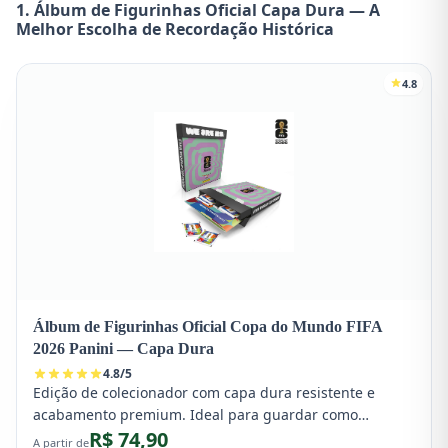
1. Álbum de Figurinhas Oficial Capa Dura — A
Melhor Escolha de Recordação Histórica
4.8
Álbum de Figurinhas Oficial Copa do Mundo FIFA
2026 Panini — Capa Dura
4.8
/
5
Edição de colecionador com capa dura resistente e
acabamento premium. Ideal para guardar como
R$ 74,90
recordação histórica da Copa do Mundo FIFA 2026,
A partir de