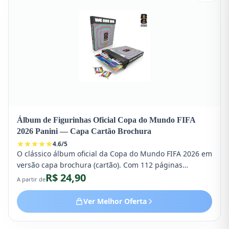
Álbum de Figurinhas Oficial Copa do Mundo FIFA
2026 Panini — Capa Cartão Brochura
4.6
/
5
O clássico álbum oficial da Copa do Mundo FIFA 2026 em
versão capa brochura (cartão). Com 112 páginas
R$ 24,90
coloridas e espaço para colar os 980 cromos oficiais da
A partir de
maior coleção da história da Panini.
Ver Melhor Oferta