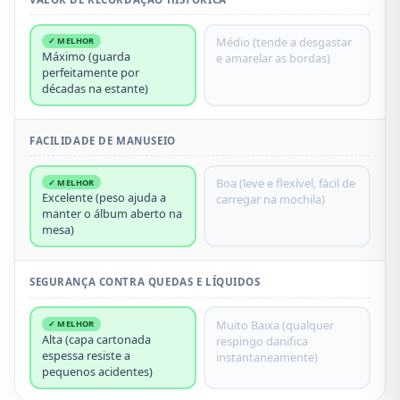
Médio (tende a desgastar
✓ MELHOR
Máximo (guarda
e amarelar as bordas)
perfeitamente por
décadas na estante)
FACILIDADE DE MANUSEIO
Boa (leve e flexível, fácil de
✓ MELHOR
Excelente (peso ajuda a
carregar na mochila)
manter o álbum aberto na
mesa)
SEGURANÇA CONTRA QUEDAS E LÍQUIDOS
Muito Baixa (qualquer
✓ MELHOR
Alta (capa cartonada
respingo danifica
espessa resiste a
instantaneamente)
pequenos acidentes)