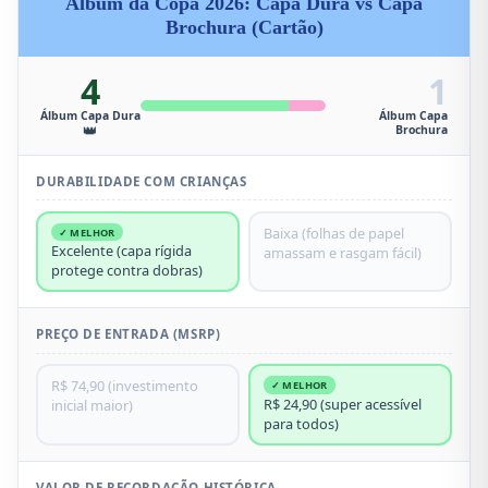
Álbum da Copa 2026: Capa Dura vs Capa
Brochura (Cartão)
4
1
Álbum Capa Dura
Álbum Capa
👑
Brochura
DURABILIDADE COM CRIANÇAS
Baixa (folhas de papel
✓ MELHOR
Excelente (capa rígida
amassam e rasgam fácil)
protege contra dobras)
PREÇO DE ENTRADA (MSRP)
R$ 74,90 (investimento
✓ MELHOR
R$ 24,90 (super acessível
inicial maior)
para todos)
VALOR DE RECORDAÇÃO HISTÓRICA