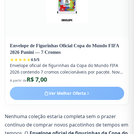
Envelope de Figurinhas Oficial Copa do Mundo FIFA
2026 Panini — 7 Cromos
4.5
/
5
Envelope oficial de figurinhas da Copa do Mundo FIFA
2026 contendo 7 cromos colecionáveis por pacote. Nova
R$ 7,00
versão ampliada oficial lançada pela Panini Brasil.
A partir de
Ver Melhor Oferta
Nenhuma coleção estaria completa sem o prazer
contínuo de comprar novos pacotinhos de tempos em
tempos. O
Envelope oficial de figurinhas da Copa do