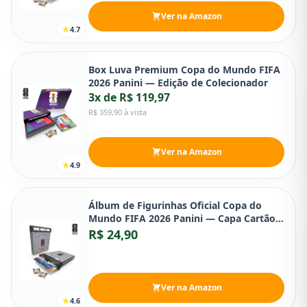
Ver na Amazon
4.7
Box Luva Premium Copa do Mundo FIFA
2026 Panini — Edição de Colecionador
3x de R$ 119,97
R$ 359,90 à vista
Ver na Amazon
4.9
Álbum de Figurinhas Oficial Copa do
Mundo FIFA 2026 Panini — Capa Cartão
Brochura
R$ 24,90
Ver na Amazon
4.6