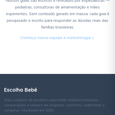
Nossos guias são escritos e revisados por especialistas —
pediatras, consultoras de amamentação e mães
experientes. Sem conteúdo gerado em massa: cada guia é
pesquisado e escrito para responder as dúvidas reais das
famílias brasileiras.
Conheça nossa equipe e metodologia
Escolha Bebê
Guia completo de produtos para bebê: análises honestas,
comparações e reviews de chupetas, carrinhos, cadeirinhas e
cangurus. Atualizado em 2026.