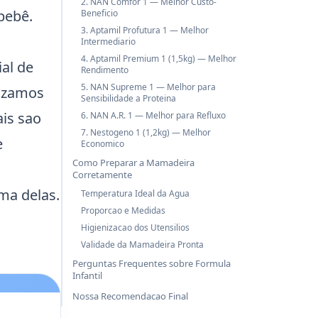
2. NAN Comfor 1 — Melhor Custo-
bebê
.
Beneficio
3. Aptamil Profutura 1 — Melhor
Intermediario
4. Aptamil Premium 1 (1,5kg) — Melhor
al de
Rendimento
5. NAN Supreme 1 — Melhor para
nizamos
Sensibilidade a Proteina
is sao
6. NAN A.R. 1 — Melhor para Refluxo
7. Nestogeno 1 (1,2kg) — Melhor
e
Economico
Como Preparar a Mamadeira
Corretamente
ma delas.
Temperatura Ideal da Agua
Proporcao e Medidas
Higienizacao dos Utensilios
Validade da Mamadeira Pronta
Perguntas Frequentes sobre Formula
Infantil
Nossa Recomendacao Final