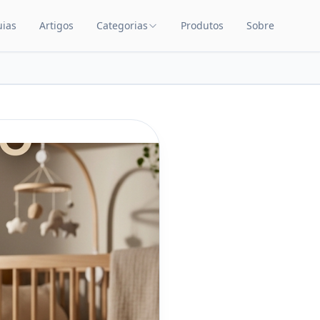
uias
Artigos
Categorias
Produtos
Sobre
TEÚDO
CATEGORIAS DE PRODUTOS
Carrinhos de Bebê
Chupetas
Amamentação
Quarto de Bebê
Saúde Infantil
Brinquedos Educativos
Cuidados com o Bebê
Cadeiras de Alimentação