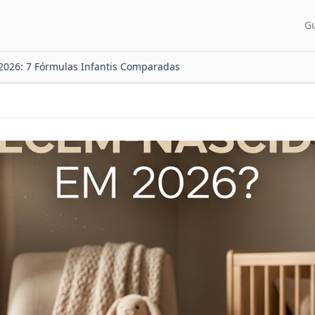
G
CATEGORIAS DE CON
2026: 7 Fórmulas Infantis Comparadas
Guias para pais
Artigos e dicas
Recém-nascido
Desenvolvimento
Sono do bebê
Alimentação