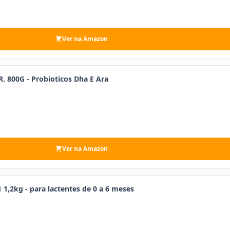
Ver na Amazon
. 800G - Probioticos Dha E Ara
Ver na Amazon
 1,2kg - para lactentes de 0 a 6 meses