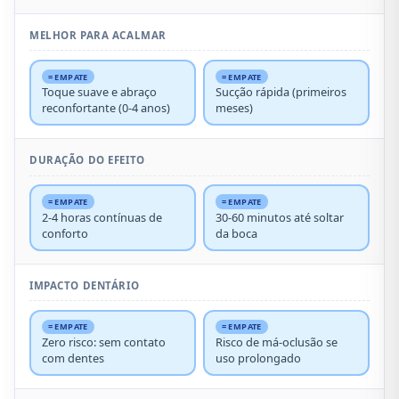
MELHOR PARA ACALMAR
= EMPATE
= EMPATE
Toque suave e abraço
Sucção rápida (primeiros
reconfortante (0-4 anos)
meses)
DURAÇÃO DO EFEITO
= EMPATE
= EMPATE
2-4 horas contínuas de
30-60 minutos até soltar
conforto
da boca
IMPACTO DENTÁRIO
= EMPATE
= EMPATE
Zero risco: sem contato
Risco de má-oclusão se
com dentes
uso prolongado