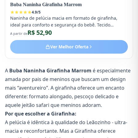
Buba Naninha Girafinha Marrom
4.9
/
5
Naninha de pelúcia macia em formato de girafinha,
ideal para conforto e segurança do bebê. Tecido
R$ 52,90
hipoalergênico, macio ao toque e seguro para recém-
A partir de
nascidos.
Ver Melhor Oferta
A
Buba Naninha Girafinha Marrom
é especialmente
amada por pais de meninos que buscam um design
mais “aventureiro”. A girafinha oferece um encanto
diferente: formato alongado, pescoço delicado e
aquele jeitão safari que meninos adoram.
Por que escolher a Girafinha:
A pelúcia é idêntica à qualidade do Leãozinho - ultra-
macia e reconfortante. Mas a Girafinha oferece