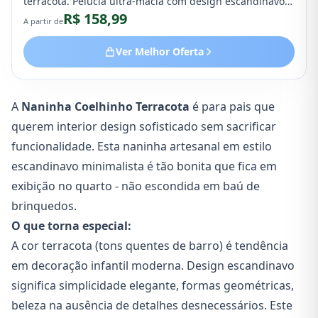
terracota. Pelúcia ultra-macia com design escandinavo
R$ 158,99
minimalista, perfeita para decoração e conforto do
A partir de
bebê.
Ver Melhor Oferta
A
Naninha Coelhinho Terracota
é para pais que
querem interior design sofisticado sem sacrificar
funcionalidade. Esta naninha artesanal em estilo
escandinavo minimalista é tão bonita que fica em
exibição no quarto - não escondida em baú de
brinquedos.
O que torna especial:
A cor terracota (tons quentes de barro) é tendência
em decoração infantil moderna. Design escandinavo
significa simplicidade elegante, formas geométricas,
beleza na ausência de detalhes desnecessários. Este