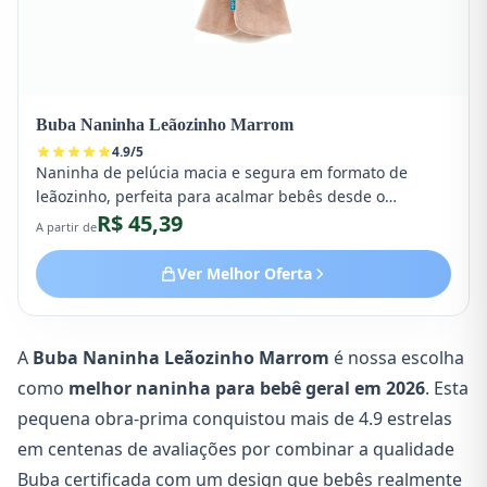
Buba Naninha Leãozinho Marrom
4.9
/
5
Naninha de pelúcia macia e segura em formato de
leãozinho, perfeita para acalmar bebês desde o
R$ 45,39
nascimento. Material hipoalergênico com costuras
A partir de
reforçadas e design adorável.
Ver Melhor Oferta
A
Buba Naninha Leãozinho Marrom
é nossa escolha
como
melhor naninha para bebê geral em 2026
. Esta
pequena obra-prima conquistou mais de 4.9 estrelas
em centenas de avaliações por combinar a qualidade
Buba certificada com um design que bebês realmente