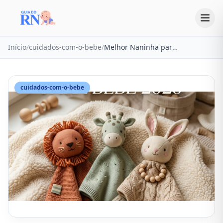
Início
/
cuidados-com-o-bebe
/
Melhor Naninha para Bebê 2026: Guia Completo com Dicas de Especialistas
cuidados-com-o-bebe