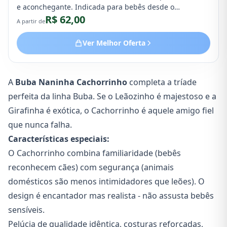
e aconchegante. Indicada para bebês desde o
R$ 62,00
nascimento, com materiais seguros e hipoalergênicos.
A partir de
Ver Melhor Oferta
A
Buba Naninha Cachorrinho
completa a tríade
perfeita da linha Buba. Se o Leãozinho é majestoso e a
Girafinha é exótica, o Cachorrinho é aquele amigo fiel
que nunca falha.
Características especiais:
O Cachorrinho combina familiaridade (bebês
reconhecem cães) com segurança (animais
domésticos são menos intimidadores que leões). O
design é encantador mas realista - não assusta bebês
sensíveis.
Pelúcia de qualidade idêntica, costuras reforçadas,