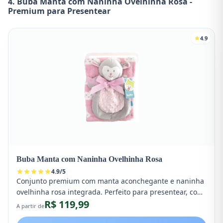
4. Buba Manta com Naninha Ovelhinha Rosa -
Premium para Presentear
4.9
Buba Manta com Naninha Ovelhinha Rosa
4.9
/
5
Conjunto premium com manta aconchegante e naninha
ovelhinha rosa integrada. Perfeito para presentear, com
R$ 119,99
qualidade Buba e design delicado para meninas.
A partir de