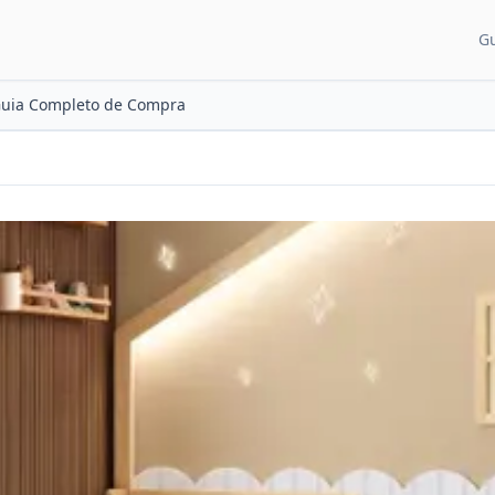
G
CATEGORIAS DE CON
Guia Completo de Compra
Guias para pais
Artigos e dicas
Recém-nascido
Desenvolvimento
Sono do bebê
Alimentação