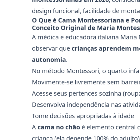
design funcional, facilidade de mont
O Que é Cama Montessoriana e Por
Conceito Original de Maria Montes
A médica e educadora italiana Maria
observar que
crianças aprendem m
autonomia
.
No método Montessori, o quarto infant
Movimente-se livremente sem barrei
Acesse seus pertences sozinha (roupa
Desenvolva independência nas ativid
Tome decisões apropriadas à idade
A
cama no chão
é elemento central d
criança (ela depende 100% do adulto