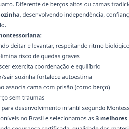
rto. Diferente de berços altos ou camas tradicio
sozinha
, desenvolvendo independência, confianç
do.
montessoriana:
ndo deitar e levantar, respeitando ritmo biológic
elimina risco de quedas graves
escer exercita coordenação e equilíbrio
r/sair sozinha fortalece autoestima
não associa cama com prisão (como berço)
berço sem traumas
al para desenvolvimento infantil segundo Montess
níveis no Brasil e selecionamos as
3 melhores
ando segurança certificada, qualidade dos materi