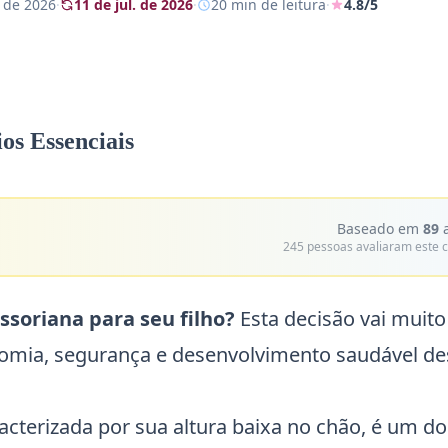
. de 2026
·
11 de jul. de 2026
·
20 min de leitura
·
4.8/5
os Essenciais
Baseado em
89
a
245 pessoas avaliaram este 
soriana para seu filho?
Esta decisão vai muito
onomia, segurança e desenvolvimento saudável de
racterizada por sua altura baixa no chão, é um do