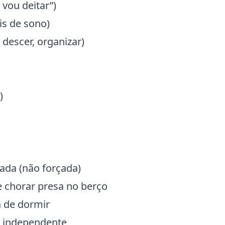
vou deitar”)
is de sono)
descer, organizar)
)
ada (não forçada)
e chorar presa no berço
 de dormir
o independente