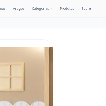
uias
Artigos
Categorias
Produtos
Sobre
TEÚDO
CATEGORIAS DE PRODUTOS
Carrinhos de Bebê
Chupetas
Amamentação
Quarto de Bebê
Saúde Infantil
Brinquedos Educativos
Cuidados com o Bebê
Cadeiras de Alimentação