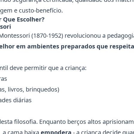
agem e custo-benefício.
 Que Escolher?
sori
 Montessori (1870-1952) revolucionou a pedagogi
elhor em ambientes preparados que respeit
il deve permitir que a criança:
ras
s, livros, brinquedos)
ades diárias
esta filosofia. Enquanto berços altos aprisionam
), a cama baixa
empodera
- a criança decide qu