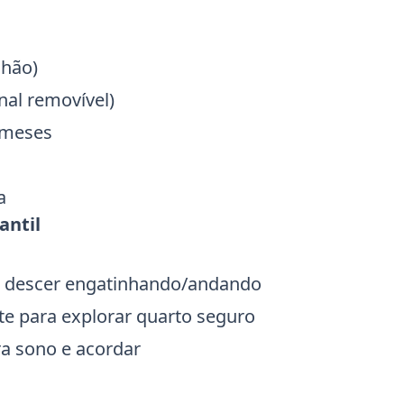
chão)
nal removível)
2 meses
a
antil
 e descer engatinhando/andando
e para explorar quarto seguro
ra sono e acordar