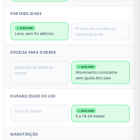
PORTABILIDADE
Precisa de tomada ou
✓ MELHOR
Leve, sem fio elétrico
bateria grande
EFICÁCIA PARA DORMIR
Depende do bebê se
✓ MELHOR
Movimento constante
mover
sem ajuda dos pais
DURABILIDADE DE USO
0 a 9-18 meses
✓ MELHOR
0 a 18-24 meses
MANUTENÇÃO