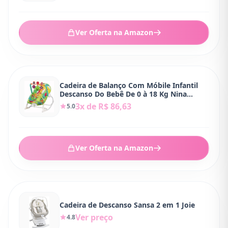
Ver Oferta na Amazon
Cadeira de Balanço Com Móbile Infantil
Descanso Do Bebê De 0 à 18 Kg Nina
Colorida Galzerano
3x de R$ 86,63
5.0
Ver Oferta na Amazon
Cadeira de Descanso Sansa 2 em 1 Joie
Ver preço
4.8