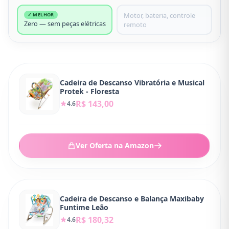
Motor, bateria, controle
✓ MELHOR
Zero — sem peças elétricas
remoto
Cadeira de Descanso Vibratória e Musical
Protek - Floresta
R$ 143,00
4.6
Ver Oferta na Amazon
Cadeira de Descanso e Balança Maxibaby
Funtime Leão
R$ 180,32
4.6