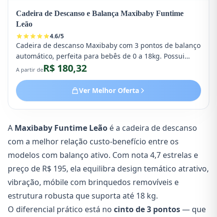
Cadeira de Descanso e Balança Maxibaby Funtime
Leão
4.6
/
5
Cadeira de descanso Maxibaby com 3 pontos de balanço
automático, perfeita para bebês de 0 a 18kg. Possui
R$ 180,32
vibração, música, brinquedos removíveis e tecido
A partir de
confortável. Ideal para estimulação sensorial dos bebês
de 3 meses.
Ver Melhor Oferta
A
Maxibaby Funtime Leão
é a cadeira de descanso
com a melhor relação custo-benefício entre os
modelos com balanço ativo. Com nota 4,7 estrelas e
preço de R$ 195, ela equilibra design temático atrativo,
vibração, móbile com brinquedos removíveis e
estrutura robusta que suporta até 18 kg.
O diferencial prático está no
cinto de 3 pontos
— que