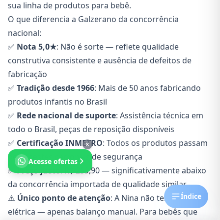
sua linha de produtos para bebê.
O que diferencia a Galzerano da concorrência
nacional:
✅
Nota 5,0★
: Não é sorte — reflete qualidade
construtiva consistente e ausência de defeitos de
fabricação
✅
Tradição desde 1966
: Mais de 50 anos fabricando
produtos infantis no Brasil
✅
Rede nacional de suporte
: Assistência técnica em
todo o Brasil, peças de reposição disponíveis
✅
Certificação INMETRO
: Todos os produtos passam
pelos testes nacionais de segurança
Acesse ofertas
✅
Preço justo
: R$ 259,90 — significativamente abaixo
da concorrência importada de qualidade similar
Índice
⚠️
Único ponto de atenção
: A Nina não tem vibração
elétrica — apenas balanço manual. Para bebês que