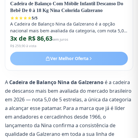
Cadeira de Balanço Com Móbile Infantil Descanso Do
Bebê De 0 à 18 Kg Nina Colorida Galzerano
5
/
5
A Cadeira de Balanço Nina da Galzerano é a opção
nacional mais bem avaliada da categoria, com nota 5,0
3x de R$ 86,63
estrelas. Suporta bebês de 0 a 18 kg, acompanha móbile
sem juros
colorido removível e estrutura de balanço manual
R$ 259,90 à vista
estável. Tecido lavável, cinto de 3 pontos e design
alegre. Marca brasileira de confiança desde 1966.
Ver Melhor Oferta
A
Cadeira de Balanço Nina da Galzerano
é a cadeira
de descanso mais bem avaliada do mercado brasileiro
em 2026 — nota 5,0 de 5 estrelas, a única da categoria
a alcançar esse patamar. Para a marca que já é líder
em andadores e cercadinhos desde 1966, o
lançamento da Nina confirma a consistência de
qualidade da Galzerano em toda a sua linha de