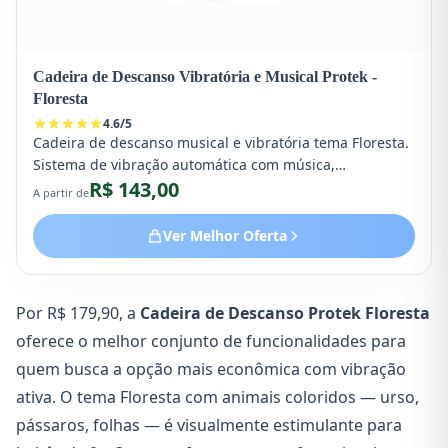
Cadeira de Descanso Vibratória e Musical Protek -
Floresta
4.6
/
5
Cadeira de descanso musical e vibratória tema Floresta.
Sistema de vibração automática com música,
R$ 143,00
brinquedos removíveis e estrutura ergonômica. Suporta
A partir de
até 18kg. Perfeita para estimulação sensorial e repouso
do bebê de 3 meses.
Ver Melhor Oferta
Por R$ 179,90, a
Cadeira de Descanso Protek Floresta
oferece o melhor conjunto de funcionalidades para
quem busca a opção mais econômica com vibração
ativa. O tema Floresta com animais coloridos — urso,
pássaros, folhas — é visualmente estimulante para