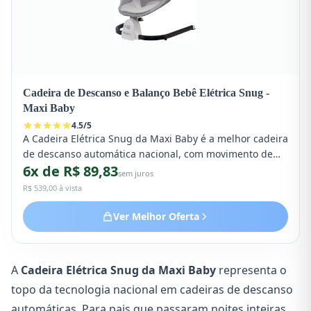
Cadeira de Descanso e Balanço Bebê Elétrica Snug -
Maxi Baby
4.5
/
5
A Cadeira Elétrica Snug da Maxi Baby é a melhor cadeira
de descanso automática nacional, com movimento de
6x de R$ 89,83
balanço motorizado, vibração, músicas e controle por
sem juros
aplicativo. Suporta bebês até 18 kg, timer programável e
R$ 539,00 à vista
5 velocidades de balanço. Perfeita para bebês que
precisam de movimento constante para dormir.
Ver Melhor Oferta
A
Cadeira Elétrica Snug da Maxi Baby
representa o
topo da tecnologia nacional em cadeiras de descanso
automáticas. Para pais que passaram noites inteiras