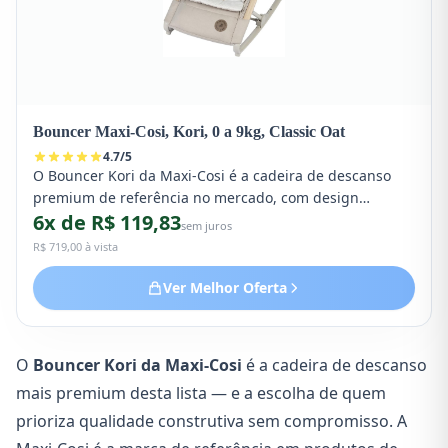
Bouncer Maxi-Cosi, Kori, 0 a 9kg, Classic Oat
4.7
/
5
O Bouncer Kori da Maxi-Cosi é a cadeira de descanso
premium de referência no mercado, com design
6x de R$ 119,83
minimalista europeu e qualidade construtiva
sem juros
excepcional. Suporta bebês de 0 a 9 kg, com 3 posições
R$ 719,00 à vista
de reclinação, faixa de 5 pontos e tecido respir ável. A
marca preferida de hospitais e maternidades europeias.
Ver Melhor Oferta
O
Bouncer Kori da Maxi-Cosi
é a cadeira de descanso
mais premium desta lista — e a escolha de quem
prioriza qualidade construtiva sem compromisso. A