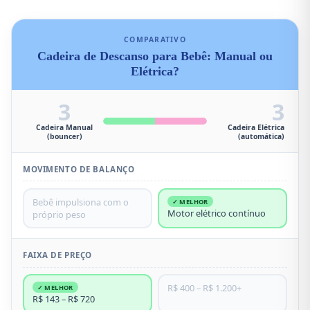
COMPARATIVO
Cadeira de Descanso para Bebê: Manual ou
Elétrica?
3
3
Cadeira Manual
Cadeira Elétrica
(bouncer)
(automática)
MOVIMENTO DE BALANÇO
Bebê impulsiona com o
✓ MELHOR
Motor elétrico contínuo
próprio peso
FAIXA DE PREÇO
R$ 400 – R$ 1.200+
✓ MELHOR
R$ 143 – R$ 720