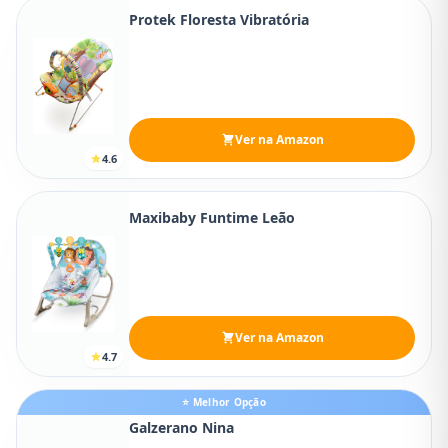
Protek Floresta Vibratória
Ver na Amazon
4.6
Maxibaby Funtime Leão
Ver na Amazon
4.7
⭐ Melhor Opção
Galzerano Nina