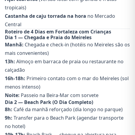
tropicais)
Castanha de caju torrada na hora
no Mercado
Central
Roteiro de 4 Dias em Fortaleza com Crianças
Dia 1 — Chegada e Praia do Meireles
Manhã:
Chegada e check-in (hotéis no Meireles são os
mais convenientes)
13h:
Almoço em barraca de praia ou restaurante no
calçadão
16h-18h:
Primeiro contato com o mar do Meireles (sol
menos intenso)
Noite:
Passeio na Beira-Mar com sorvete
Dia 2 — Beach Park (O Dia Completo)
8h:
Café da manhã reforçado (dia longo no parque)
9h:
Transfer para o Beach Park (agendar transporte
no hotel)
10h-17h:
Beach Park — chegue na abertura para