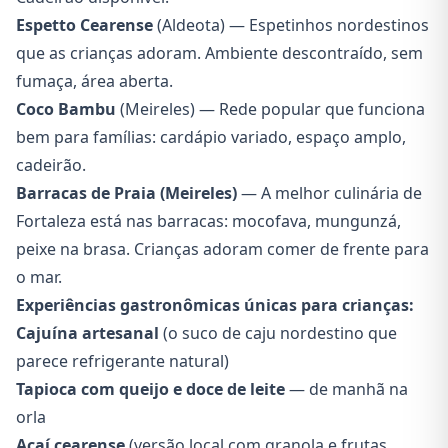
Espetto Cearense
(Aldeota) — Espetinhos nordestinos
que as crianças adoram. Ambiente descontraído, sem
fumaça, área aberta.
Coco Bambu
(Meireles) — Rede popular que funciona
bem para famílias: cardápio variado, espaço amplo,
cadeirão.
Barracas de Praia (Meireles)
— A melhor culinária de
Fortaleza está nas barracas: mocofava, mungunzá,
peixe na brasa. Crianças adoram comer de frente para
o mar.
Experiências gastronômicas únicas para crianças:
Cajuína artesanal
(o suco de caju nordestino que
parece refrigerante natural)
Tapioca com queijo e doce de leite
— de manhã na
orla
Açaí cearense
(versão local com granola e frutas