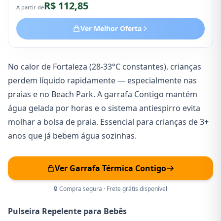
R$ 112,85
bebidas na temperatura ideal durante os passeios
A partir de
quentes do Rio de Janeiro. Design infantil prático e
durável, ideal para crianças a partir de 3 anos.
Ver Melhor Oferta
No calor de Fortaleza (28-33°C constantes), crianças
perdem líquido rapidamente — especialmente nas
praias e no Beach Park. A garrafa Contigo mantém
água gelada por horas e o sistema antiespirro evita
molhar a bolsa de praia. Essencial para crianças de 3+
anos que já bebem água sozinhas.
Ver Garrafa Térmica Contigo
🔒 Compra segura · Frete grátis disponível
Pulseira Repelente para Bebês