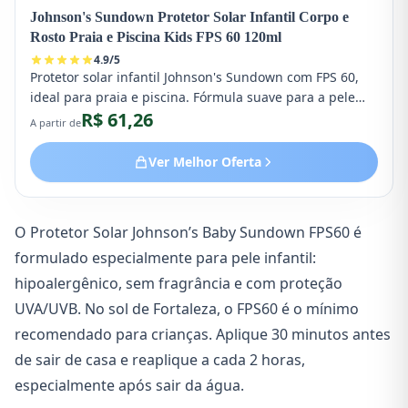
Johnson's Sundown Protetor Solar Infantil Corpo e
Rosto Praia e Piscina Kids FPS 60 120ml
4.9
/
5
Protetor solar infantil Johnson's Sundown com FPS 60,
ideal para praia e piscina. Fórmula suave para a pele
R$ 61,26
delicada dos bebês, resistente à água e com alta
A partir de
proteção contra raios UVA e UVB. Embalagem de 120ml
perfeita para levar nos passeios.
Ver Melhor Oferta
O Protetor Solar Johnson’s Baby Sundown FPS60 é
formulado especialmente para pele infantil:
hipoalergênico, sem fragrância e com proteção
UVA/UVB. No sol de Fortaleza, o FPS60 é o mínimo
recomendado para crianças. Aplique 30 minutos antes
de sair de casa e reaplique a cada 2 horas,
especialmente após sair da água.