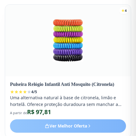
4
Pulseira Relógio Infantil Anti Mosquito (Citronela)
4
/
5
Uma alternativa natural à base de citronela, limão e
hortelã. Oferece proteção duradoura sem manchar a
R$ 97,81
pele ou as roupas.
A partir de
Ver Melhor Oferta