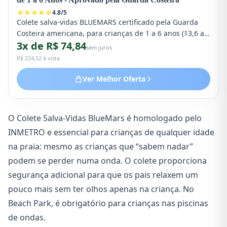
4.8
/
5
Colete salva-vidas BLUEMARS certificado pela Guarda
Costeira americana, para crianças de 1 a 6 anos (13,6 a
3x de R$ 74,84
22,7 kg). Com arnês de ombro e asas de água para
sem juros
segurança na piscina, praia e passeios de barco.
R$ 224,52 à vista
Essencial para as praias do Rio de Janeiro.
Ver Melhor Oferta
O Colete Salva-Vidas BlueMars é homologado pelo
INMETRO e essencial para crianças de qualquer idade
na praia: mesmo as crianças que “sabem nadar”
podem se perder numa onda. O colete proporciona
segurança adicional para que os pais relaxem um
pouco mais sem ter olhos apenas na criança. No
Beach Park, é obrigatório para crianças nas piscinas
de ondas.