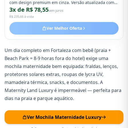
com design premium em cinza. Versão atualizada com
3x de R$ 78,55
múltiplos compartimentos, alças ergonômicas e material
sem juros
resistente. Perfeita para organizar itens do bebê em
R$ 235,66 à vista
passeios, viagens e dia a dia.
Ver Melhor Oferta
Um dia completo em Fortaleza com bebê (praia +
Beach Park = 8-9 horas fora do hotel) exige uma
mochila maternidade bem equipada: fraldas, lenços,
protetores solares extras, roupas de lycra UV,
mamadeira térmica, snacks, e documentos. A
Maternity Land Luxury é impermeável — perfeita para
dias na praia e parque aquático.
Ver Mochila Maternidade Luxury