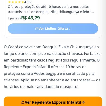
4.9
/
5
Oferece proteção de até 10 horas contra mosquitos
transmissores de dengue, zika, chikungunya e febre
R$ 43,79
amarela, garantindo ampla proteção.
A partir de
Ver Melhor Oferta
O Ceará convive com Dengue, Zika e Chikungunya ao
longo do ano, com pico na estação chuvosa. Fortaleza,
em particular, tem casos registrados regularmente. O
Repelente Exposis Infantil oferece 10 horas de
proteção contra Aedes aegypti e é certificado para
crianças. Aplique no amanhecer e ao entardecer — os
horários de maior atividade do mosquito.
Ver Repelente Exposis Infantil