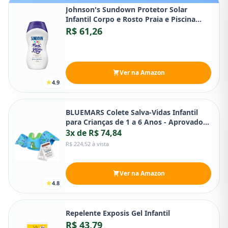
Johnson's Sundown Protetor Solar
Infantil Corpo e Rosto Praia e Piscina
Kids FPS 60 120ml
R$ 61,26
Ver na Amazon
4.9
BLUEMARS Colete Salva-Vidas Infantil
para Crianças de 1 a 6 Anos - Aprovado
pela Guarda Costeira
3x de R$ 74,84
R$ 224,52 à vista
Ver na Amazon
4.8
Repelente Exposis Gel Infantil
R$ 43,79