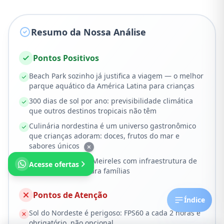
Resumo da Nossa Análise
Pontos Positivos
Beach Park sozinho já justifica a viagem — o melhor
parque aquático da América Latina para crianças
300 dias de sol por ano: previsibilidade climática
que outros destinos tropicais não têm
Culinária nordestina é um universo gastronômico
que crianças adoram: doces, frutos do mar e
sabores únicos
Praias urbanas de Meireles com infraestrutura de
Acesse ofertas
primeiro mundo para famílias
Pontos de Atenção
Índice
Sol do Nordeste é perigoso: FPS60 a cada 2 horas é
obrigatório, não opcional