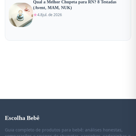
Qual a Melhor Chupeta para RN? 8 Testadas
(Avent, MAM, NUK)
4.8
jul. de 2026
Escolha Bebê
Guia completo de produtos para bebê: análises honestas,
comparações e reviews de chupetas, carrinhos, cadeirinhas e