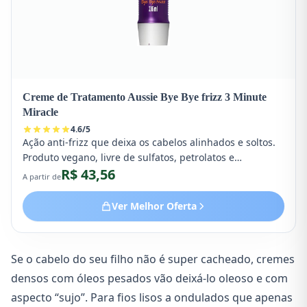
Creme de Tratamento Aussie Bye Bye frizz 3 Minute
Miracle
4.6
/
5
Ação anti-frizz que deixa os cabelos alinhados e soltos.
Produto vegano, livre de sulfatos, petrolatos e
R$ 43,56
parabenos.
A partir de
Ver Melhor Oferta
Se o cabelo do seu filho não é super cacheado, cremes
densos com óleos pesados vão deixá-lo oleoso e com
aspecto “sujo”. Para fios lisos a ondulados que apenas