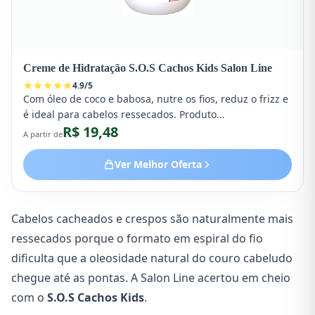
Creme de Hidratação S.O.S Cachos Kids Salon Line
4.9
/
5
Com óleo de coco e babosa, nutre os fios, reduz o frizz e
é ideal para cabelos ressecados. Produto
R$ 19,48
dermatologicamente testado.
A partir de
Ver Melhor Oferta
Cabelos cacheados e crespos são naturalmente mais
ressecados porque o formato em espiral do fio
dificulta que a oleosidade natural do couro cabeludo
chegue até as pontas. A Salon Line acertou em cheio
com o
S.O.S Cachos Kids
.