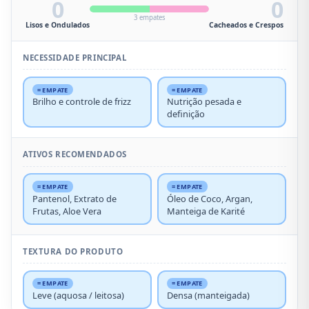
0
0
3 empates
Lisos e Ondulados
Cacheados e Crespos
NECESSIDADE PRINCIPAL
= EMPATE
= EMPATE
Brilho e controle de frizz
Nutrição pesada e
definição
ATIVOS RECOMENDADOS
= EMPATE
= EMPATE
Pantenol, Extrato de
Óleo de Coco, Argan,
Frutas, Aloe Vera
Manteiga de Karité
TEXTURA DO PRODUTO
= EMPATE
= EMPATE
Leve (aquosa / leitosa)
Densa (manteigada)